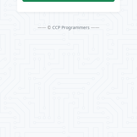
—— ©
CCP Programmers
——